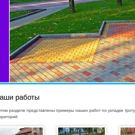
аши работы
этом разделе представлены примеры наших работ по укладке тротуа
рриторий.