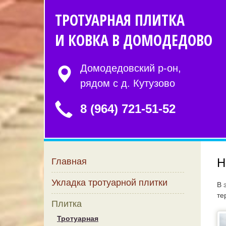
ТРОТУАРНАЯ ПЛИТКА
И КОВКА В ДОМОДЕДОВО
Домодедовский р-он,
рядом с д. Кутузово
8 (964) 721-51-52
Н
Главная
Укладка тротуарной плитки
В 
те
Плитка
Тротуарная